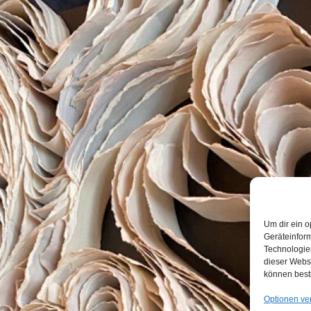
Um dir ein o
Geräteinfor
Technologien
dieser Websi
können best
Optionen ve