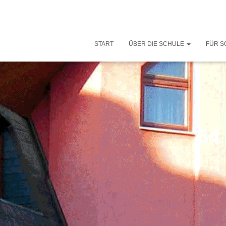
START
ÜBER DIE SCHULE
FÜR S
64