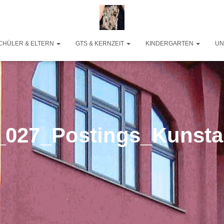
CHÜLER & ELTERN
GTS & KERNZEIT
KINDERGARTEN
UN
_027_Postings_Kunsta