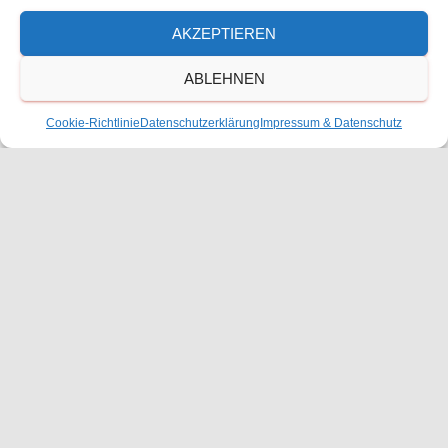
AKZEPTIEREN
ABLEHNEN
Cookie-Richtlinie
Datenschutzerklärung
Impressum & Datenschutz
Größe:
150 × 150
|
212 × 300
|
750 × 1061
|
724 × 1024
|
1086 × 1536
|
1448 × 2048
|
360 × 240
|
1810 × 2560
Waldorfschulverein Frankenthal-Pfalz e.V.
Julius-Bettinger-Str. 1
67227 Frankenthal
Tel. 06233/60052-0