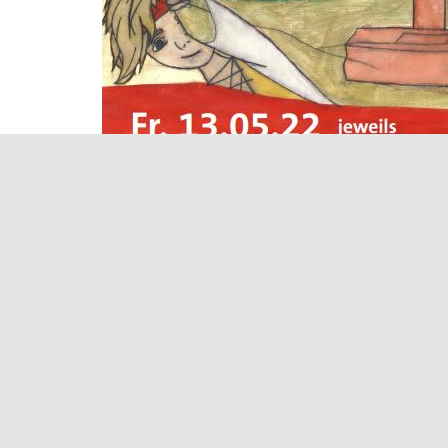
Größe:
150 × 150
|
215 × 300
|
360 × 240
|
466 × 6
Waldorfschulverein Frankenthal-Pfalz e.V.
Julius-Bettinger-Str. 1