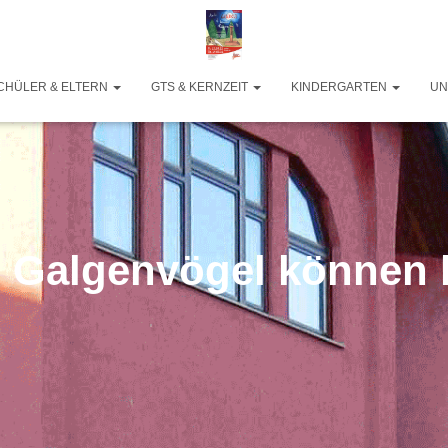
CHÜLER & ELTERN
GTS & KERNZEIT
KINDERGARTEN
UN
 Galgenvögel können 