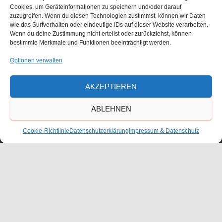
Cookies, um Geräteinformationen zu speichern und/oder darauf
zuzugreifen. Wenn du diesen Technologien zustimmst, können wir Daten
wie das Surfverhalten oder eindeutige IDs auf dieser Website verarbeiten.
Größe:
150 × 150
|
300 × 204
|
750 × 510
|
750 × 510
|
1536 ×
Wenn du deine Zustimmung nicht erteilst oder zurückziehst, können
1044
|
360 × 240
|
1920 × 1305
bestimmte Merkmale und Funktionen beeinträchtigt werden.
Optionen verwalten
Waldorfschulverein Frankenthal-Pfalz e.V.
AKZEPTIEREN
Julius-Bettinger-Str. 1
ABLEHNEN
67227 Frankenthal
Tel. 06233/60052-0
Cookie-Richtlinie
Datenschutzerklärung
Impressum & Datenschutz