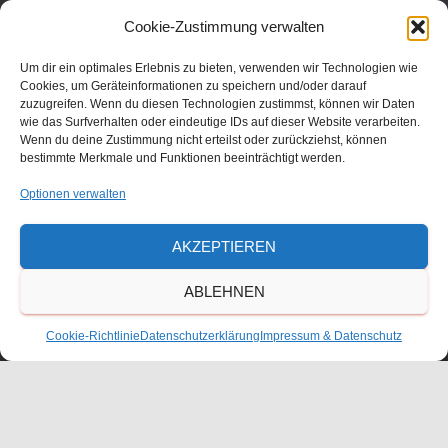
Julius-Bettinger-Str. 1
Cookie-Zustimmung verwalten
67227 Frankenthal
Tel. 06233/60052-0
Um dir ein optimales Erlebnis zu bieten, verwenden wir Technologien wie
Cookies, um Geräteinformationen zu speichern und/oder darauf
zuzugreifen. Wenn du diesen Technologien zustimmst, können wir Daten
wie das Surfverhalten oder eindeutige IDs auf dieser Website verarbeiten.
Wenn du deine Zustimmung nicht erteilst oder zurückziehst, können
bestimmte Merkmale und Funktionen beeinträchtigt werden.
Optionen verwalten
AKZEPTIEREN
ABLEHNEN
KONTAKT
Cookie-Richtlinie
Datenschutzerklärung
Impressum & Datenschutz
ANFAHRT
IMPRESSUM