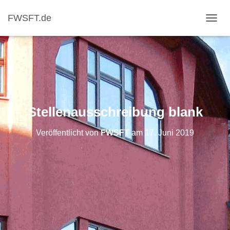
FWSFT.de
NAVI
Stellenausschreibung blank
Veröffentlicht von
FWSFT
am
17. Juni 2019