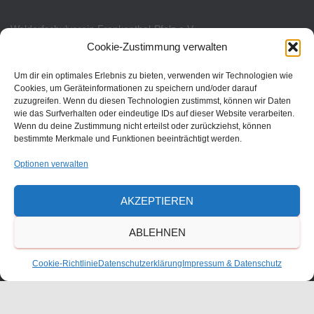
Waldorfschulverein Frankenthal-Pfalz e.V.
Cookie-Zustimmung verwalten
Julius-Bettinger-Str. 1
67227 Frankenthal
Um dir ein optimales Erlebnis zu bieten, verwenden wir Technologien wie
Cookies, um Geräteinformationen zu speichern und/oder darauf
Tel. 06233/60052-0
zuzugreifen. Wenn du diesen Technologien zustimmst, können wir Daten
wie das Surfverhalten oder eindeutige IDs auf dieser Website verarbeiten.
Wenn du deine Zustimmung nicht erteilst oder zurückziehst, können
bestimmte Merkmale und Funktionen beeinträchtigt werden.
Optionen verwalten
AKZEPTIEREN
ABLEHNEN
Cookie-Richtlinie
Datenschutzerklärung
Impressum & Datenschutz
KONTAKT
ANFAHRT