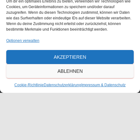
Um dir ein optimales Erlebnis zu bieten, verwenden wir Technologien wie
Cookies, um Geräteinformationen zu speichern und/oder darauf
zuzugreifen. Wenn du diesen Technologien zustimmst, können wir Daten
wie das Surfverhalten oder eindeutige IDs auf dieser Website verarbeiten.
Größe:
150 × 150
|
300 × 210
|
750 × 524
|
750 × 524
|
360 ×
Wenn du deine Zustimmung nicht erteilst oder zurückziehst, können
bestimmte Merkmale und Funktionen beeinträchtigt werden.
240
|
1252 × 875
Optionen verwalten
Waldorfschulverein Frankenthal-Pfalz e.V.
AKZEPTIEREN
Julius-Bettinger-Str. 1
ABLEHNEN
67227 Frankenthal
Cookie-Richtlinie
Datenschutzerklärung
Impressum & Datenschutz
Tel. 06233/60052-0