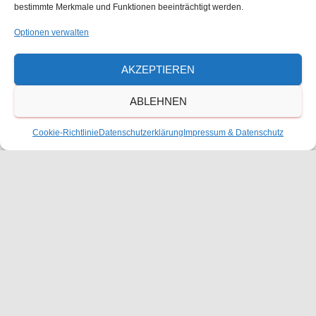
die Schüler beschränkten sich
Weiterlesen
bestimmte Merkmale und Funktionen beeinträchtigt werden.
Von
FWSFT
, vor
8 Jahren
Optionen verwalten
AKZEPTIEREN
RÜCKBLICKE
ABLEHNEN
In 80 Tagen um die Welt
Cookie-Richtlinie
Datenschutzerklärung
Impressum & Datenschutz
Jean Passepartout, ein französischer Tausendsassa, träumt
davon als Diener des englischen Gentleman Mr. Phileas Fogg ein
ruhiges, beschauliches Leben zu führen.
(mehr …)
Von
Jennyfer Wiegand
, vor
8 Jahren