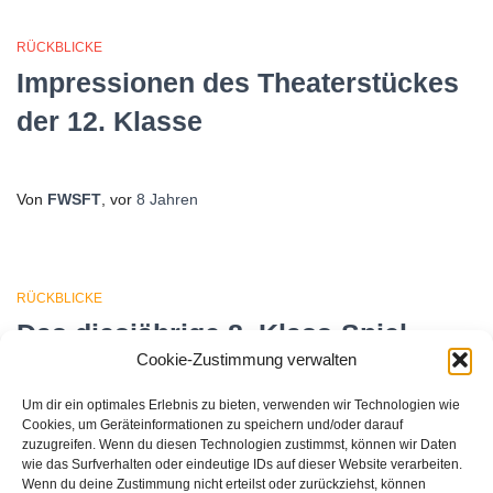
RÜCKBLICKE
Impressionen des Theaterstückes
der 12. Klasse
Von
FWSFT
, vor
8 Jahren
RÜCKBLICKE
Das diesjährige 8. Klass-Spiel
Cookie-Zustimmung verwalten
Das diesjährige 8. Klass-Spiel In 80 Tagen um die Welt! Das war
das diesjährige Motto des 8. Klassspiels. Die Besucher wurden
Um dir ein optimales Erlebnis zu bieten, verwenden wir Technologien wie
bereits im Foyer mit einem Buffet empfangen, welches thematisch
Cookies, um Geräteinformationen zu speichern und/oder darauf
zuzugreifen. Wenn du diesen Technologien zustimmst, können wir Daten
abgestimmtes Essen anbot. Im großen Saal wurde das
wie das Surfverhalten oder eindeutige IDs auf dieser Website verarbeiten.
Schauspiel vor einem sehr schönen Bühnenbild aufgeführt. Doch
Wenn du deine Zustimmung nicht erteilst oder zurückziehst, können