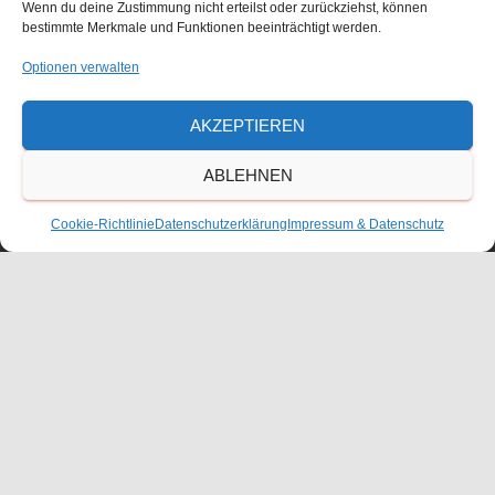
Wenn du deine Zustimmung nicht erteilst oder zurückziehst, können
bestimmte Merkmale und Funktionen beeinträchtigt werden.
Waldorfschulverein Frankenthal-Pfalz e.V.
Optionen verwalten
Julius-Bettinger-Str. 1
AKZEPTIEREN
67227 Frankenthal
Tel. 06233/60052-0
ABLEHNEN
Cookie-Richtlinie
Datenschutzerklärung
Impressum & Datenschutz
KONTAKT
ANFAHRT