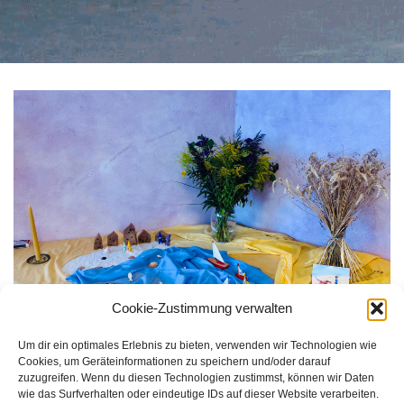
Cookie-Zustimmung verwalten
Um dir ein optimales Erlebnis zu bieten, verwenden wir Technologien wie
Cookies, um Geräteinformationen zu speichern und/oder darauf
Größe:
150 × 150
|
300 × 189
|
750 × 472
|
750 × 472
|
360 ×
zuzugreifen. Wenn du diesen Technologien zustimmst, können wir Daten
240
|
1600 × 1006
wie das Surfverhalten oder eindeutige IDs auf dieser Website verarbeiten.