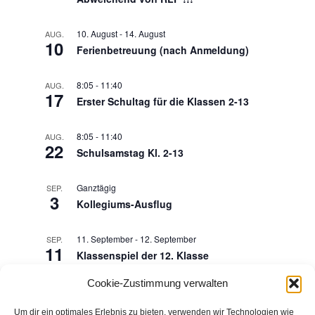
10. August
-
14. August
AUG.
10
Ferienbetreuung (nach Anmeldung)
8:05
-
11:40
AUG.
17
Erster Schultag für die Klassen 2-13
8:05
-
11:40
AUG.
22
Schulsamstag Kl. 2-13
Ganztägig
SEP.
3
Kollegiums-Ausflug
11. September
-
12. September
SEP.
11
Klassenspiel der 12. Klasse
Cookie-Zustimmung verwalten
8:05
-
11:40
SEP.
25
Interne Monatsfeier
Um dir ein optimales Erlebnis zu bieten, verwenden wir Technologien wie