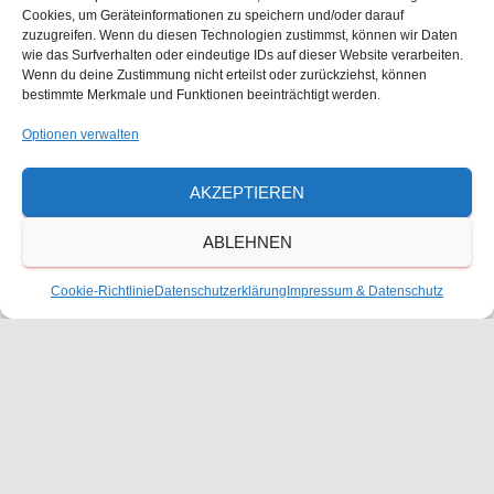
Cookies, um Geräteinformationen zu speichern und/oder darauf
zuzugreifen. Wenn du diesen Technologien zustimmst, können wir Daten
8:05
-
11:40
SEP.
26
wie das Surfverhalten oder eindeutige IDs auf dieser Website verarbeiten.
Schulsamstag / Monatsfeier / Infotag
Wenn du deine Zustimmung nicht erteilst oder zurückziehst, können
bestimmte Merkmale und Funktionen beeinträchtigt werden.
Kalender anzeigen
Optionen verwalten
Kalender
AKZEPTIEREN
Eine Jahresübersicht und einen druckbaren Kalender
ABLEHNEN
finden Sie hier.
Cookie-Richtlinie
Datenschutzerklärung
Impressum & Datenschutz
Öffnungszeiten Sekretariat
Montag, Dienstag, Donnerstag
7:30 – 16:00 Uhr
Mittwoch
7.30 – 13.00 Uhr