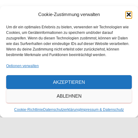
11. September
-
12. September
SEP.
Cookie-Zustimmung verwalten
11
Klassenspiel der 12. Klasse
Um dir ein optimales Erlebnis zu bieten, verwenden wir Technologien wie
Cookies, um Geräteinformationen zu speichern und/oder darauf
8:05
-
11:40
SEP.
25
zuzugreifen. Wenn du diesen Technologien zustimmst, können wir Daten
Interne Monatsfeier
wie das Surfverhalten oder eindeutige IDs auf dieser Website verarbeiten.
Wenn du deine Zustimmung nicht erteilst oder zurückziehst, können
bestimmte Merkmale und Funktionen beeinträchtigt werden.
Kalender anzeigen
Optionen verwalten
Kalender
AKZEPTIEREN
Eine Jahresübersicht und einen druckbaren Kalender
ABLEHNEN
finden Sie hier.
Cookie-Richtlinie
Datenschutzerklärung
Impressum & Datenschutz
Öffnungszeiten Sekretariat
Montag, Dienstag, Donnerstag
7:30 – 16:00 Uhr