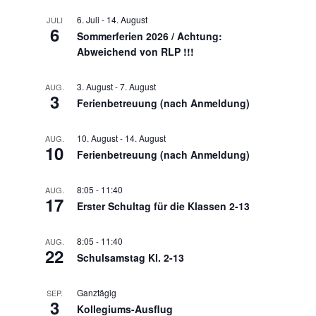
6. Juli
-
14. August
JULI
6
Sommerferien 2026 / Achtung:
Abweichend von RLP !!!
3. August
-
7. August
AUG.
3
Ferienbetreuung (nach Anmeldung)
10. August
-
14. August
AUG.
10
Ferienbetreuung (nach Anmeldung)
8:05
-
11:40
AUG.
17
Erster Schultag für die Klassen 2-13
8:05
-
11:40
AUG.
22
Schulsamstag Kl. 2-13
Ganztägig
SEP.
3
Kollegiums-Ausflug