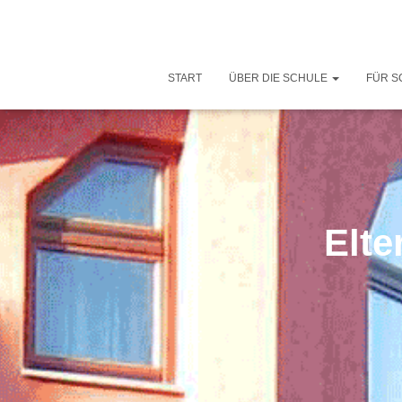
START
ÜBER DIE SCHULE
FÜR S
Elte