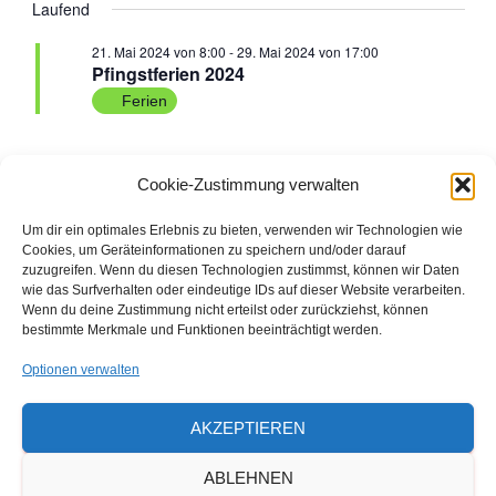
e
Laufend
G
e
für
a
H
E
t
r
21. Mai 2024 von 8:00
-
29. Mai 2024 von 17:00
r
u
23.
Pfingstferien 2024
a
m
Ferien
a
w
Mai
n
ä
n
h
s
2024
Cookie-Zustimmung verwalten
l
Vorheriger Tag
Nächster Tag
e
s
t
Um dir ein optimales Erlebnis zu bieten, verwenden wir Technologien wie
n
Cookies, um Geräteinformationen zu speichern und/oder darauf
a
.
t
KALENDER ABONNIEREN
zuzugreifen. Wenn du diesen Technologien zustimmst, können wir Daten
wie das Surfverhalten oder eindeutige IDs auf dieser Website verarbeiten.
l
a
Wenn du deine Zustimmung nicht erteilst oder zurückziehst, können
bestimmte Merkmale und Funktionen beeinträchtigt werden.
t
Den ausdruckbaren Veranstaltungs- und
l
Optionen verwalten
Ferienkalender 2026/2027 finden Sie hier
u
t
als Download
n
AKZEPTIEREN
u
g
ABLEHNEN