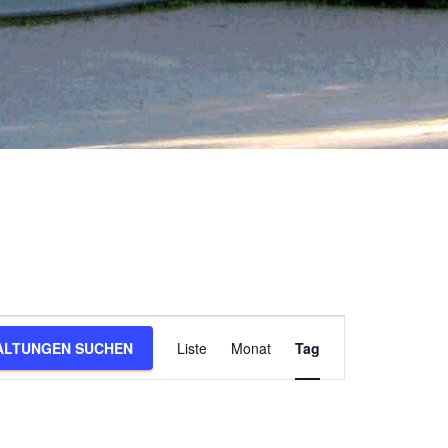
V
ALTUNGEN SUCHEN
Liste
Monat
Tag
e
r