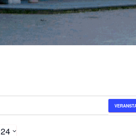
VERANST
024