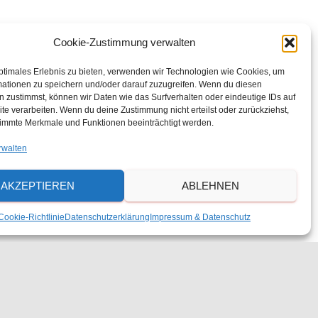
a
Cookie-Zustimmung verwalten
n
ptimales Erlebnis zu bieten, verwenden wir Technologien wie Cookies, um
mationen zu speichern und/oder darauf zuzugreifen. Wenn du diesen
 zustimmst, können wir Daten wie das Surfverhalten oder eindeutige IDs auf
s
te verarbeiten. Wenn du deine Zustimmung nicht erteilst oder zurückziehst,
immte Merkmale und Funktionen beeinträchtigt werden.
t
rwalten
a
AKZEPTIEREN
ABLEHNEN
l
Cookie-Richtlinie
Datenschutzerklärung
Impressum & Datenschutz
t
Nächster Tag
u