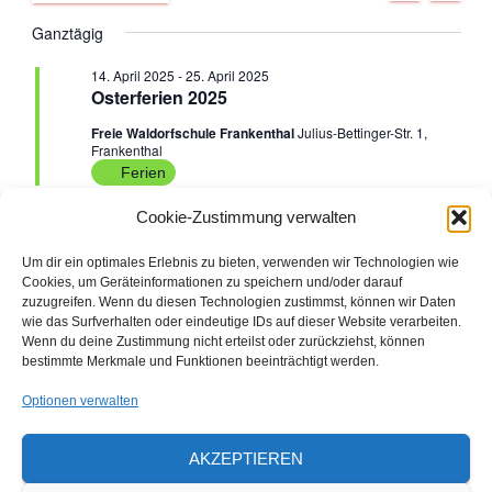
U
A
D
C
e
Ganztägig
G
e
für
a
H
E
t
r
14. April 2025
-
25. April 2025
r
u
24.
Osterferien 2025
a
m
Freie Waldorfschule Frankenthal
Julius-Bettinger-Str. 1,
a
w
April
Frankenthal
n
ä
Ferien
n
h
s
2025
l
Cookie-Zustimmung verwalten
e
s
t
n
Um dir ein optimales Erlebnis zu bieten, verwenden wir Technologien wie
Vorheriger Tag
Nächster Tag
a
.
t
Cookies, um Geräteinformationen zu speichern und/oder darauf
zuzugreifen. Wenn du diesen Technologien zustimmst, können wir Daten
l
wie das Surfverhalten oder eindeutige IDs auf dieser Website verarbeiten.
a
KALENDER ABONNIEREN
Wenn du deine Zustimmung nicht erteilst oder zurückziehst, können
t
bestimmte Merkmale und Funktionen beeinträchtigt werden.
l
u
Optionen verwalten
Den ausdruckbaren Veranstaltungs- und
t
n
Ferienkalender 2026/2027 finden Sie hier
AKZEPTIEREN
u
als Download
g