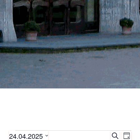
24.04.2025
S
Veranstaltungen
V
V
T