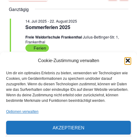
U
A
D
C
e
Ganztägig
G
e
für
a
H
E
t
r
14. Juli 2025
-
22. August 2025
r
u
8.
Sommerferien 2025
a
m
Freie Waldorfschule Frankenthal
Julius-Bettinger-Str. 1,
a
w
August
Frankenthal
n
ä
Ferien
n
h
s
2025
l
Cookie-Zustimmung verwalten
e
s
t
n
Um dir ein optimales Erlebnis zu bieten, verwenden wir Technologien wie
Vorheriger Tag
Nächster Tag
a
.
t
Cookies, um Geräteinformationen zu speichern und/oder darauf
zuzugreifen. Wenn du diesen Technologien zustimmst, können wir Daten
l
wie das Surfverhalten oder eindeutige IDs auf dieser Website verarbeiten.
a
KALENDER ABONNIEREN
Wenn du deine Zustimmung nicht erteilst oder zurückziehst, können
t
bestimmte Merkmale und Funktionen beeinträchtigt werden.
l
u
Optionen verwalten
Den ausdruckbaren Veranstaltungs- und
t
n
Ferienkalender 2026/2027 finden Sie hier
AKZEPTIEREN
u
als Download
g