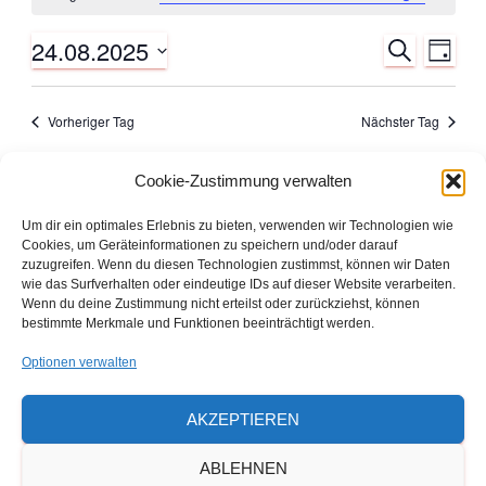
i
für
n
24.08.2025
w
S
V
V
T
e
24.
U
A
i
D
C
e
s
G
e
a
H
August
Vorheriger Tag
Nächster Tag
E
t
r
r
u
2025
a
m
Cookie-Zustimmung verwalten
KALENDER ABONNIEREN
a
w
n
ä
Um dir ein optimales Erlebnis zu bieten, verwenden wir Technologien wie
n
Cookies, um Geräteinformationen zu speichern und/oder darauf
h
s
Den ausdruckbaren Veranstaltungs- und
zuzugreifen. Wenn du diesen Technologien zustimmst, können wir Daten
l
wie das Surfverhalten oder eindeutige IDs auf dieser Website verarbeiten.
e
s
t
Ferienkalender 2026/2027 finden Sie hier
Wenn du deine Zustimmung nicht erteilst oder zurückziehst, können
n
bestimmte Merkmale und Funktionen beeinträchtigt werden.
als Download
a
.
t
Optionen verwalten
l
a
AKZEPTIEREN
t
l
u
ABLEHNEN