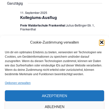
C
e
Ganztägig
G
e
für
a
H
E
t
r
11. September 2025
r
u
11.
Kollegiums-Ausflug
a
m
Freie Waldorfschule Frankenthal
Julius-Bettinger-Str. 1,
a
w
September
Frankenthal
n
ä
n
h
s
2025
l
Cookie-Zustimmung verwalten
e
s
t
Vorheriger Tag
Nächster Tag
Um dir ein optimales Erlebnis zu bieten, verwenden wir Technologien wie
n
a
Cookies, um Geräteinformationen zu speichern und/oder darauf
.
t
zuzugreifen. Wenn du diesen Technologien zustimmst, können wir Daten
KALENDER ABONNIEREN
wie das Surfverhalten oder eindeutige IDs auf dieser Website verarbeiten.
l
a
Wenn du deine Zustimmung nicht erteilst oder zurückziehst, können
bestimmte Merkmale und Funktionen beeinträchtigt werden.
t
l
Den ausdruckbaren Veranstaltungs- und
Optionen verwalten
u
Ferienkalender 2026/2027 finden Sie hier
t
n
AKZEPTIEREN
als Download
u
g
ABLEHNEN