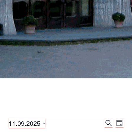
11.09.2025
S
Veranstaltungen
V
V
T
U
A
D