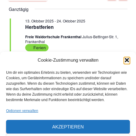
U
A
D
C
e
Ganztägig
G
e
für
a
H
E
t
r
13. Oktober 2025
-
24. Oktober 2025
r
u
15.
Herbstferien
a
m
Freie Waldorfschule Frankenthal
Julius-Bettinger-Str. 1,
a
w
Oktober
Frankenthal
n
ä
Ferien
n
h
s
2025
l
Cookie-Zustimmung verwalten
e
s
t
n
Um dir ein optimales Erlebnis zu bieten, verwenden wir Technologien wie
Vorheriger Tag
Nächster Tag
a
.
t
Cookies, um Geräteinformationen zu speichern und/oder darauf
zuzugreifen. Wenn du diesen Technologien zustimmst, können wir Daten
l
wie das Surfverhalten oder eindeutige IDs auf dieser Website verarbeiten.
a
KALENDER ABONNIEREN
Wenn du deine Zustimmung nicht erteilst oder zurückziehst, können
t
bestimmte Merkmale und Funktionen beeinträchtigt werden.
l
u
Optionen verwalten
Den ausdruckbaren Veranstaltungs- und
t
n
Ferienkalender 2026/2027 finden Sie hier
AKZEPTIEREN
u
als Download
g