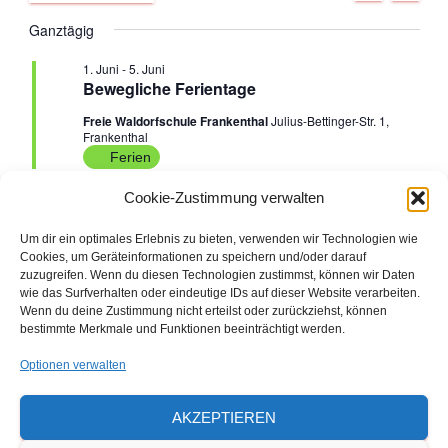
U
A
D
C
e
Ganztägig
G
e
für
a
H
E
t
r
1. Juni
-
5. Juni
r
u
4.
Bewegliche Ferientage
a
m
Freie Waldorfschule Frankenthal
Julius-Bettinger-Str. 1,
a
w
Juni
Frankenthal
n
ä
Ferien
n
h
s
2026
l
Cookie-Zustimmung verwalten
e
s
t
n
Um dir ein optimales Erlebnis zu bieten, verwenden wir Technologien wie
Vorheriger Tag
Nächster Tag
a
.
t
Cookies, um Geräteinformationen zu speichern und/oder darauf
zuzugreifen. Wenn du diesen Technologien zustimmst, können wir Daten
l
wie das Surfverhalten oder eindeutige IDs auf dieser Website verarbeiten.
a
KALENDER ABONNIEREN
Wenn du deine Zustimmung nicht erteilst oder zurückziehst, können
t
bestimmte Merkmale und Funktionen beeinträchtigt werden.
l
u
Optionen verwalten
Den ausdruckbaren Veranstaltungs- und
t
n
Ferienkalender 2026/2027 finden Sie hier
AKZEPTIEREN
u
als Download
g