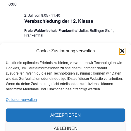
C
e
8:00
G
e
für
a
H
E
t
r
2. Juli von 8:05
-
11:40
r
u
2.
Verabschiedung der 12. Klasse
a
m
Freie Waldorfschule Frankenthal
Julius-Bettinger-Str. 1,
a
w
Juli
Frankenthal
n
ä
n
h
s
2026
l
Cookie-Zustimmung verwalten
e
s
t
Vorheriger Tag
Nächster Tag
Um dir ein optimales Erlebnis zu bieten, verwenden wir Technologien wie
n
a
Cookies, um Geräteinformationen zu speichern und/oder darauf
.
t
zuzugreifen. Wenn du diesen Technologien zustimmst, können wir Daten
KALENDER ABONNIEREN
wie das Surfverhalten oder eindeutige IDs auf dieser Website verarbeiten.
l
a
Wenn du deine Zustimmung nicht erteilst oder zurückziehst, können
bestimmte Merkmale und Funktionen beeinträchtigt werden.
t
l
Den ausdruckbaren Veranstaltungs- und
Optionen verwalten
u
Ferienkalender 2026/2027 finden Sie hier
t
n
AKZEPTIEREN
als Download
u
g
ABLEHNEN