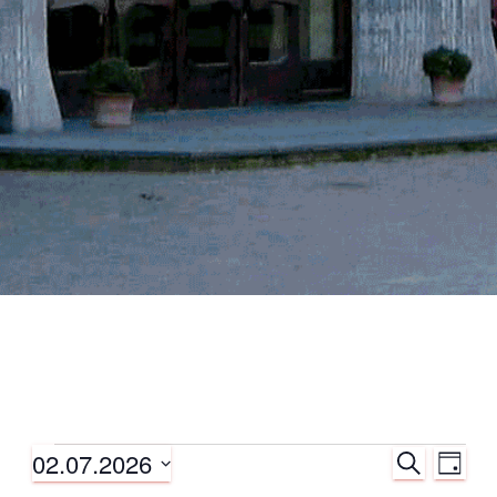
02.07.2026
S
Veranstaltungen
V
V
T
U
A
D