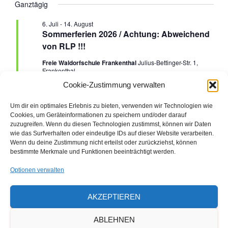
e
Ganztägig
G
e
für
a
H
E
t
r
6. Juli
-
14. August
r
u
23.
Sommerferien 2026 / Achtung: Abweichend
a
m
von RLP !!!
a
w
Juli
n
Freie Waldorfschule Frankenthal
Julius-Bettinger-Str. 1,
ä
Frankenthal
n
h
s
2026
Ferien
Cookie-Zustimmung verwalten
l
e
s
t
Um dir ein optimales Erlebnis zu bieten, verwenden wir Technologien wie
n
Cookies, um Geräteinformationen zu speichern und/oder darauf
a
.
t
Vorheriger Tag
Nächster Tag
zuzugreifen. Wenn du diesen Technologien zustimmst, können wir Daten
wie das Surfverhalten oder eindeutige IDs auf dieser Website verarbeiten.
l
a
Wenn du deine Zustimmung nicht erteilst oder zurückziehst, können
bestimmte Merkmale und Funktionen beeinträchtigt werden.
t
KALENDER ABONNIEREN
l
Optionen verwalten
u
t
n
AKZEPTIEREN
u
g
ABLEHNEN