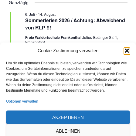
e
Ganztägig
G
e
für
a
H
E
t
r
6. Juli
-
14. August
r
u
24.
Sommerferien 2026 / Achtung: Abweichend
a
m
von RLP !!!
a
w
Juli
n
Freie Waldorfschule Frankenthal
Julius-Bettinger-Str. 1,
ä
Frankenthal
n
h
s
2026
Ferien
Cookie-Zustimmung verwalten
l
e
s
t
Um dir ein optimales Erlebnis zu bieten, verwenden wir Technologien wie
n
Cookies, um Geräteinformationen zu speichern und/oder darauf
a
.
t
Vorheriger Tag
Nächster Tag
zuzugreifen. Wenn du diesen Technologien zustimmst, können wir Daten
wie das Surfverhalten oder eindeutige IDs auf dieser Website verarbeiten.
l
a
Wenn du deine Zustimmung nicht erteilst oder zurückziehst, können
bestimmte Merkmale und Funktionen beeinträchtigt werden.
t
KALENDER ABONNIEREN
l
Optionen verwalten
u
t
n
AKZEPTIEREN
u
g
ABLEHNEN