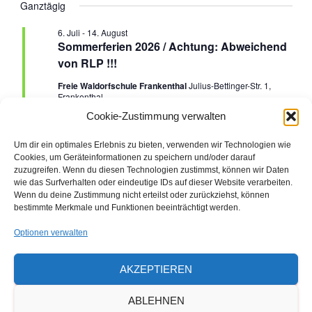
e
Ganztägig
G
e
für
a
H
E
t
r
6. Juli
-
14. August
r
u
30.
Sommerferien 2026 / Achtung: Abweichend
a
m
von RLP !!!
a
w
Juli
n
Freie Waldorfschule Frankenthal
Julius-Bettinger-Str. 1,
ä
Frankenthal
n
h
s
2026
Ferien
Cookie-Zustimmung verwalten
l
e
s
t
Um dir ein optimales Erlebnis zu bieten, verwenden wir Technologien wie
n
Cookies, um Geräteinformationen zu speichern und/oder darauf
a
.
t
Vorheriger Tag
Nächster Tag
zuzugreifen. Wenn du diesen Technologien zustimmst, können wir Daten
wie das Surfverhalten oder eindeutige IDs auf dieser Website verarbeiten.
l
a
Wenn du deine Zustimmung nicht erteilst oder zurückziehst, können
bestimmte Merkmale und Funktionen beeinträchtigt werden.
t
KALENDER ABONNIEREN
l
Optionen verwalten
u
t
n
AKZEPTIEREN
u
g
ABLEHNEN