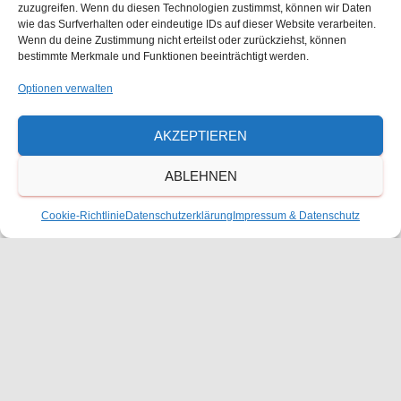
t
zuzugreifen. Wenn du diesen Technologien zustimmst, können wir Daten
Kunstreise 12. Klasse
l
wie das Surfverhalten oder eindeutige IDs auf dieser Website verarbeiten.
u
Wenn du deine Zustimmung nicht erteilst oder zurückziehst, können
bestimmte Merkmale und Funktionen beeinträchtigt werden.
t
n
Optionen verwalten
Vorheriger Tag
Nächster Tag
u
g
AKZEPTIEREN
A
n
KALENDER ABONNIEREN
n
ABLEHNEN
g
s
Den ausdruckbaren Veranstaltungs- und
Cookie-Richtlinie
Datenschutzerklärung
Impressum & Datenschutz
e
Ferienkalender 2026/2027 finden Sie hier
i
n
als Download
c
S
h
u
t
e
c
Waldorfschulverein Frankenthal-Pfalz e.V.