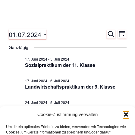
01.07.2024
S
Veranstaltungen
V
V
T
U
A
D
C
e
Ganztägig
G
e
für
a
H
E
t
r
17. Juni 2024
-
5. Juli 2024
r
u
1.
Sozialpraktikum der 11. Klasse
a
m
a
w
Juli
n
17. Juni 2024
-
6. Juli 2024
ä
Landwirtschaftspraktikum der 9. Klasse
n
h
s
2024
l
e
s
24. Juni 2024
-
5. Juli 2024
t
Vermessungspraktikum der 10. Klasse
n
a
Cookie-Zustimmung verwalten
.
t
Laufend
l
Um dir ein optimales Erlebnis zu bieten, verwenden wir Technologien wie
a
Cookies, um Geräteinformationen zu speichern und/oder darauf
24. Juni 2024 von 8:00
-
5. Juli 2024 von 17:00