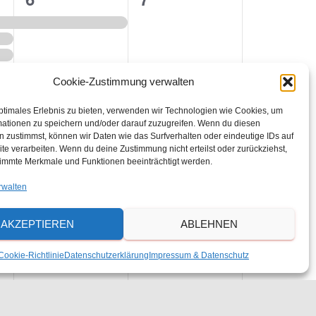
n
V
V
s
e
e
r
r
t
Cookie-Zustimmung verwalten
a
a
a
0
0
13
14
n
n
ptimales Erlebnis zu bieten, verwenden wir Technologien wie Cookies, um
mationen zu speichern und/oder darauf zuzugreifen. Wenn du diesen
V
V
s
s
 zustimmst, können wir Daten wie das Surfverhalten oder eindeutige IDs auf
l
te verarbeiten. Wenn du deine Zustimmung nicht erteilst oder zurückziehst,
e
e
t
t
immte Merkmale und Funktionen beeinträchtigt werden.
t
r
r
a
a
rwalten
a
a
l
l
u
AKZEPTIEREN
ABLEHNEN
1
1
20
21
n
n
t
t
n
V
V
s
s
u
u
Cookie-Richtlinie
Datenschutzerklärung
Impressum & Datenschutz
e
e
t
t
n
n
g
r
r
a
a
g
g