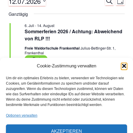
12.07.2026
S
Veranstaltungen
V
V
T
U
A
D
C
e
Ganztägig
G
e
für
a
H
E
t
r
6. Juli
-
14. August
r
u
12.
Sommerferien 2026 / Achtung: Abweichend
a
m
von RLP !!!
a
w
Juli
n
Freie Waldorfschule Frankenthal
Julius-Bettinger-Str. 1,
ä
Frankenthal
n
h
s
2026
Ferien
l
Cookie-Zustimmung verwalten
e
s
t
n
Um dir ein optimales Erlebnis zu bieten, verwenden wir Technologien wie
a
.
t
Vorheriger Tag
Nächster Tag
Cookies, um Geräteinformationen zu speichern und/oder darauf
zuzugreifen. Wenn du diesen Technologien zustimmst, können wir Daten
l
a
wie das Surfverhalten oder eindeutige IDs auf dieser Website verarbeiten.
Wenn du deine Zustimmung nicht erteilst oder zurückziehst, können
t
KALENDER ABONNIEREN
bestimmte Merkmale und Funktionen beeinträchtigt werden.
l
u
Optionen verwalten
t
Den ausdruckbaren Veranstaltungs- und
n
AKZEPTIEREN