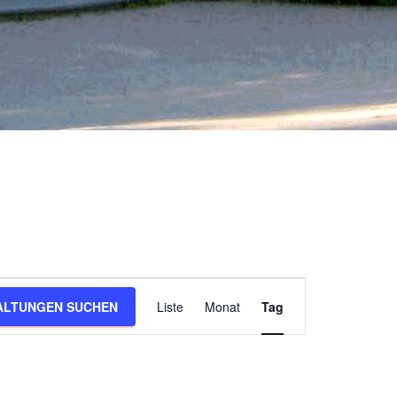
V
ALTUNGEN SUCHEN
Liste
Monat
Tag
e
r