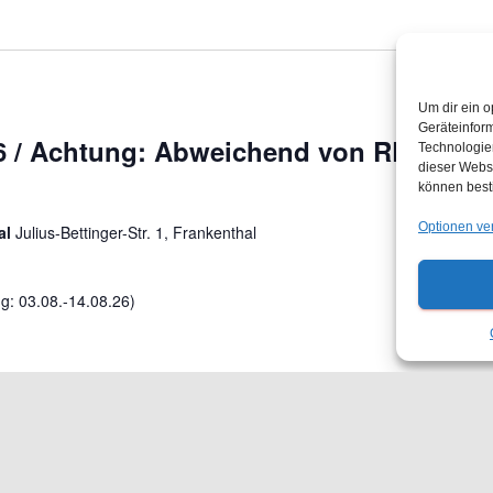
Um dir ein o
Geräteinfor
6 / Achtung: Abweichend von RLP
Technologien
dieser Websi
können best
Optionen ve
al
Julius-Bettinger-Str. 1, Frankenthal
: 03.08.-14.08.26)