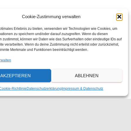
a
Cookie-Zustimmung verwalten
n
ptimales Erlebnis zu bieten, verwenden wir Technologien wie Cookies, um
mationen zu speichern und/oder darauf zuzugreifen. Wenn du diesen
 zustimmst, können wir Daten wie das Surfverhalten oder eindeutige IDs auf
s
te verarbeiten. Wenn du deine Zustimmung nicht erteilst oder zurückziehst,
immte Merkmale und Funktionen beeinträchtigt werden.
t
rwalten
a
AKZEPTIEREN
ABLEHNEN
l
Cookie-Richtlinie
Datenschutzerklärung
Impressum & Datenschutz
t
u
Nächster Tag