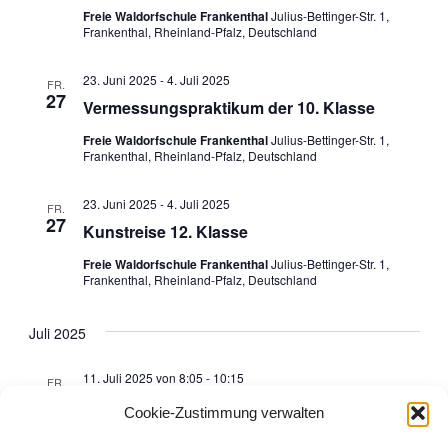
a
.
t
Freie Waldorfschule Frankenthal
Julius-Bettinger-Str. 1,
Frankenthal, Rheinland-Pfalz, Deutschland
l
a
t
23. Juni 2025
-
4. Juli 2025
FR.
l
27
Vermessungspraktikum der 10. Klasse
u
t
Freie Waldorfschule Frankenthal
Julius-Bettinger-Str. 1,
n
Frankenthal, Rheinland-Pfalz, Deutschland
u
g
23. Juni 2025
-
4. Juli 2025
FR.
27
A
Kunstreise 12. Klasse
n
Freie Waldorfschule Frankenthal
Julius-Bettinger-Str. 1,
n
g
Frankenthal, Rheinland-Pfalz, Deutschland
s
e
Juli 2025
i
n
11. Juli 2025 von 8:05
-
10:15
c
FR.
11
Letzter Schultag, Verabschiedung der 12.
S
Cookie-Zustimmung verwalten
h
Klasse, Zeugnisausgabe