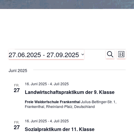
27.06.2025
 - 
27.09.2025
S
Veranstaltungen
V
V
L
U
I
D
C
e
S
e
a
H
Juni 2025
T
E
t
r
E
r
u
16. Juni 2025
-
4. Juli 2025
FR.
a
m
27
Landwirtschaftspraktikum der 9. Klasse
a
w
n
Freie Waldorfschule Frankenthal
Julius-Bettinger-Str. 1,
ä
Frankenthal, Rheinland-Pfalz, Deutschland
n
h
s
l
16. Juni 2025
-
4. Juli 2025
e
s
t
FR.
27
n
Sozialpraktikum der 11. Klasse