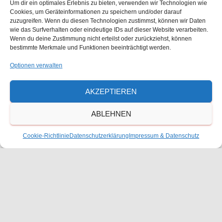
u
t
Um dir ein optimales Erlebnis zu bieten, verwenden wir Technologien wie
Freie Waldorfschule Frankenthal
Julius-Bettinger-Str. 1,
Cookies, um Geräteinformationen zu speichern und/oder darauf
Frankenthal, Rheinland-Pfalz, Deutschland
zuzugreifen. Wenn du diesen Technologien zustimmst, können wir Daten
e
c
wie das Surfverhalten oder eindeutige IDs auf dieser Website verarbeiten.
14. Juli 2025
-
22. August 2025
Wenn du deine Zustimmung nicht erteilst oder zurückziehst, können
n
MO.
14
h
bestimmte Merkmale und Funktionen beeinträchtigt werden.
Sommerferien 2025
-
Optionen verwalten
Freie Waldorfschule Frankenthal
Julius-Bettinger-Str. 1,
e
Frankenthal, Rheinland-Pfalz, Deutschland
N
Ferien
AKZEPTIEREN
u
a
August 2025
ABLEHNEN
n
v
i
25. August 2025 von 8:05
-
11:40
Cookie-Richtlinie
Datenschutzerklärung
Impressum & Datenschutz
d
MO.
25
Erster Schultag für die Klassen 2-13
g
A
Freie Waldorfschule Frankenthal
Julius-Bettinger-Str. 1,
a
Frankenthal, Rheinland-Pfalz, Deutschland
n
t
30. August 2025 von 8:05
-
11:40
SA.
s
30
Schulsamstag Kl. 1-12
i