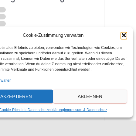
n
V
V
s
e
e
r
r
t
Cookie-Zustimmung verwalten
a
a
a
0
0
12
13
n
n
ptimales Erlebnis zu bieten, verwenden wir Technologien wie Cookies, um
mationen zu speichern und/oder darauf zuzugreifen. Wenn du diesen
V
V
s
s
 zustimmst, können wir Daten wie das Surfverhalten oder eindeutige IDs auf
l
te verarbeiten. Wenn du deine Zustimmung nicht erteilst oder zurückziehst,
e
e
t
t
immte Merkmale und Funktionen beeinträchtigt werden.
t
r
r
a
a
rwalten
a
a
l
l
u
AKZEPTIEREN
ABLEHNEN
1
1
19
20
n
n
t
t
n
V
V
s
s
u
u
Cookie-Richtlinie
Datenschutzerklärung
Impressum & Datenschutz
e
e
t
t
n
n
g
r
r
a
a
g
g